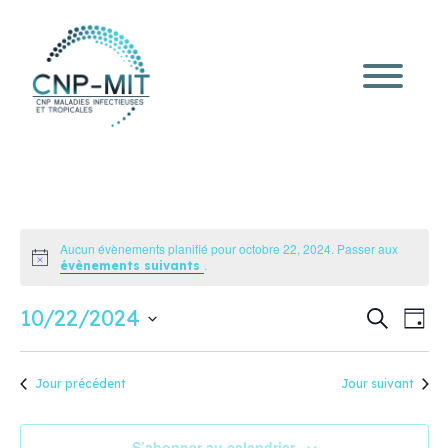
Aucun évènements planifié pour octobre 22, 2024. Passer aux
Notice
.
évènements suivants
Recherc
Navi
10/22/2024
Recherche
Jour
de
et
Sélectionnez
vue
une
navigati
Évè
date.
de
Jour précédent
Jour suivant
vues
Évèneme
S’abonner au calendrier