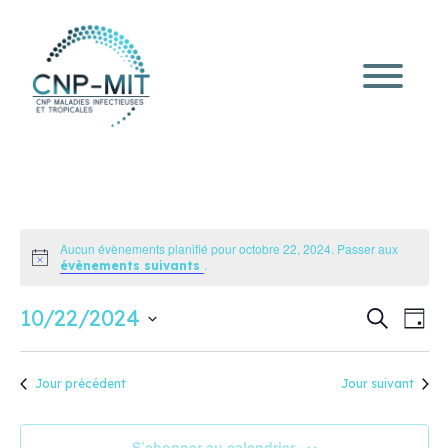
Aucun évènements planifié pour octobre 22, 2024. Passer aux
Notice
.
évènements suivants
Recherc
Navi
10/22/2024
Recherche
Jour
de
et
Sélectionnez
vue
une
navigati
Évè
date.
de
Jour précédent
Jour suivant
vues
Évèneme
S’abonner au calendrier