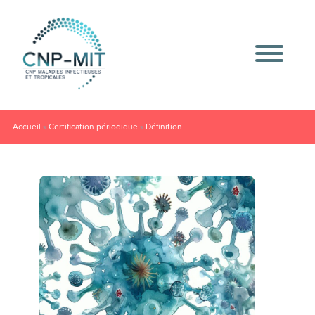
Accueil
»
Certification périodique
»
Définition