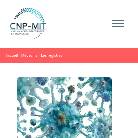
Accueil
»
Médecins
»
Les registres