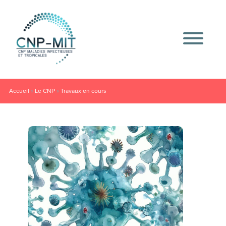
Accueil
»
Le CNP
»
Travaux en cours