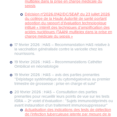
multiplex dans la prise en charge médicale du
sepsis
Décision n°2026.0142/DC/SEAP du 23 juillet 2026
du collège de la Haute Autorité de santé portant
adoption du rapport d’évaluation technologique
intitulé « Intérêt des techniques d’amplification des
acides nucléiques (TAAN) multiplex dans la prise en
charge médicale du sepsis »
17 février 2026 : HAS – Recommandation HAS relative à
la vaccination généralisée contre la varicelle chez les
nourrissons.
19 février 2026 : HAS – Recommandations Cathéter
Ombilical en néonatologie
19 février 2026 : HAS – avis des parties prenantes
“Dépistage systématique du cytomégalovirus au premier
trimestre de grossesse : prise en charge et suivi”
20 février 2026 : HAS – Consultation des parties
prenantes pour recueillir leurs points de vue sur les tests
IGRA – 2ᵉ volet d’évaluation : “Sujets immunodéprimés ou
avant instauration d’un traitement immunosuppresseur”
Actualisation des indications des tests de détection
de l’infection tuberculeuse latente par mesure de la