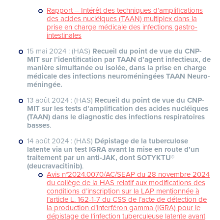
Rapport – Intérêt des techniques d’amplifications
des acides nucléiques (TAAN) multiplex dans la
prise en charge médicale des infections gastro-
intestinales
15 mai 2024 : (HAS)
Recueil du point de vue du CNP-
MIT sur l’identification par TAAN d’agent infectieux, de
manière simultanée ou isolée, dans la prise en charge
médicale des infections neuroméningées TAAN Neuro-
méningée.
13 août 2024 : (HAS)
Recueil du point de vue du CNP-
MIT sur les tests d’amplification des acides nucléiques
(TAAN) dans le diagnostic des infections respiratoires
basses
.
14 août 2024 : (HAS)
Dépistage de la tuberculose
latente via un test IGRA avant la mise en route d’un
traitement par un anti-JAK, dont SOTYKTU®
(deucravacitinib)
.
Avis n°2024.0070/AC/SEAP du 28 novembre 2024
du collège de la HAS relatif aux modifications des
conditions d’inscription sur la LAP mentionnée à
l’article L. 162-1-7 du CSS de l’acte de détection de
la production d’interféron gamma (IGRA) pour le
dépistage de l’infection tuberculeuse latente avant