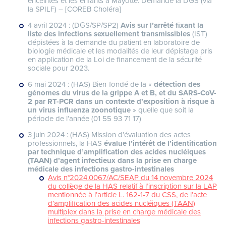
enceintes et les enfants à Mayotte. Demande la DGS (via
la SPILF) – [COREB Choléra]
4 avril 2024 : (DGS/SP/SP2)
Avis sur l’arrêté fixant la
liste des infections sexuellement transmissibles
(IST)
dépistées à la demande du patient en laboratoire de
biologie médicale et les modalités de leur dépistage pris
en application de la Loi de financement de la sécurité
sociale pour 2023.
6 mai 2024 : (HAS) Bien-fondé de la «
détection des
génomes du virus de la grippe A et B, et du SARS-CoV-
2 par RT-PCR dans un contexte d’exposition à risque à
un virus influenza zoonotique
» quelle que soit la
période de l’année (01 55 93 71 17)
3 juin 2024 : (HAS) Mission d’évaluation des actes
professionnels, la HAS
évalue l’intérêt de l’identification
par technique d’amplification des acides nucléiques
(TAAN) d’agent infectieux dans la prise en charge
médicale des infections gastro-intestinales
Avis n°2024.0067/AC/SEAP du 14 novembre 2024
du collège de la HAS relatif à l’inscription sur la LAP
mentionnée à l’article L. 162-1-7 du CSS, de l’acte
d’amplification des acides nucléiques (TAAN)
multiplex dans la prise en charge médicale des
infections gastro-intestinales