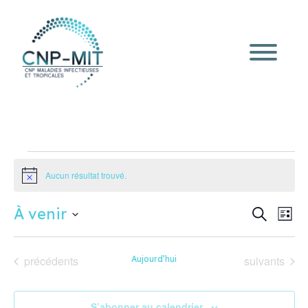
Évènements
Aucun résultat trouvé.
Notice
Recherc
Navi
À venir
Recherche
Liste
de
et
Sélectionnez
vue
une
navigati
Évè
date.
Évènements
Évènements
de
précédents
suivants
Aujourd’hui
vues
Évèneme
S’abonner au calendrier