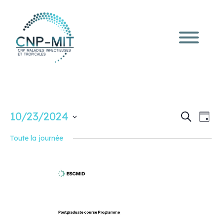
Recherc
Navi
10/23/2024
Recherche
Jour
de
et
Sélectionnez
vue
une
navigati
Toute la journée
Évè
date.
de
vues
Évèneme