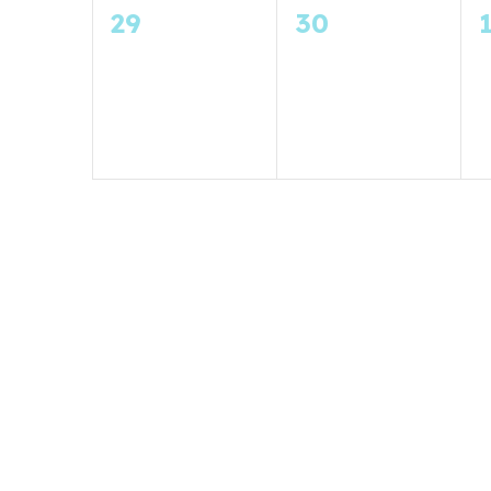
0
0
29
30
évènement,
évènement,