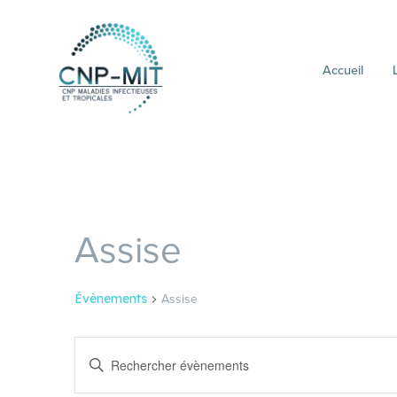
Accueil
Assise
Assise
Évènements
Recherche
Saisir
et
mot-
clé.
navigation