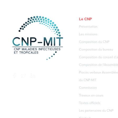
Le CNP
Présentation
Les missions
Composition du CNP
Composition du bureau
Composition du conseil d’a
Composition de l’Assembl
Procès verbaux Assemblée
du CNP-MIT
Commission
Travaux en cours
Textes officiels
Les partenaires du CNP