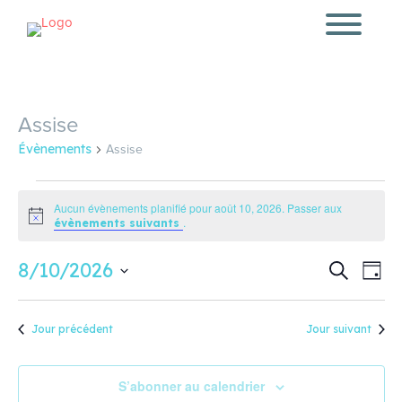
Assise
Assise
Évènements
Évènements
for
Aucun évènements planifié pour août 10, 2026. Passer aux
Notice
.
évènements suivants
août
10,
Recherc
Navi
8/10/2026
Recherche
2026
Jour
de
et
Sélectionnez
vue
une
navigati
Évè
date.
de
Jour précédent
Jour suivant
vues
Évèneme
S’abonner au calendrier