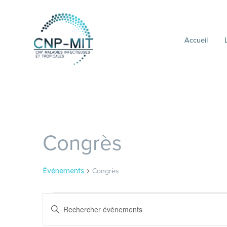
Accueil
Congrès
Congrès
Évènements
Évènements
Recherche
Saisir
et
mot-
clé.