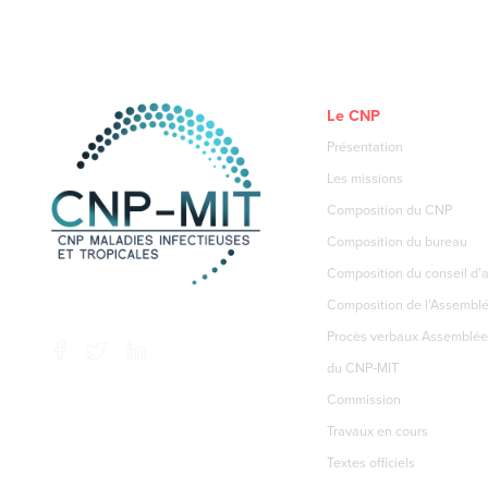
Le CNP
Présentation
Les missions
Composition du CNP
Composition du bureau
Composition du conseil d’a
Composition de l’Assembl
Procès verbaux Assemblée
du CNP-MIT
Commission
Travaux en cours
Textes officiels