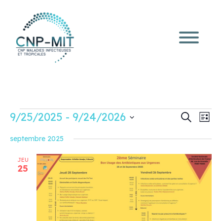
Évènements
Recherc
Navi
9/25/2025
 - 
9/24/2026
Recherche
Liste
de
et
Sélectionnez
vue
une
navigati
septembre 2025
Évè
date.
de
JEU
vues
25
Évèneme