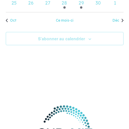
0
0
0
1
1
0
0
25
26
27
28
29
30
1
évènements
évènements
évènements
évènement
évènement
évènements
évène
Oct
Ce mois-ci
Déc
S’abonner au calendrier