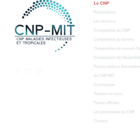
Le CNP
Présentation
Les missions
Composition du CNP
Composition du bureau
Composition du conseil d’a
Composition de l’Assembl
Procès verbaux Assemblée
du CNP-MIT
Commission
Travaux en cours
Textes officiels
Les partenaires du CNP
Contact