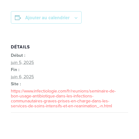
Ajouter au calendrier
DÉTAILS
Début :
juin 5, 2025
Fin :
juin 6, 2025
Site :
https://www.infectiologie.com/fr/reunions/seminaire-de-
bon-usage-antibiotique-dans-les-infections-
communautaires-graves-prises-en-charge-dans-les-
services-de-soins-intensifs-et-en-reanimation_-n.html